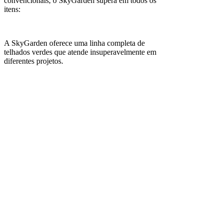
convencionais, o SkyGarden supera em todos os
itens:
A SkyGarden oferece uma linha completa de
telhados verdes que atende insuperavelmente em
diferentes projetos.