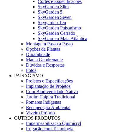
Cortes e Especificações
SkyGarden Slim
SkyGarden 5
SkyGarden Seven
Skygarden Ten
SkyGarden Paisagismo
SkyGarden Cerrado
SkyGarden Mata Atlântica
Montagem Passo a Passo
Opções de Plantas
Durabilidade
Manta Geodrenante
Dúvidas e Respostas
Fotos
PAISAGISMO
Projetos e Especificações
Implantação de Projetos
Com Biodiversidade Nativa
Jardim Caipira Tradicional
Pomares Indígenas
Recuperação Ambiental
Viveiro Próprio
OUTROS PRODUTOS
Impermeabilização Quimicryl
Irrigação com Tecnologia